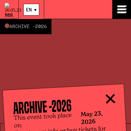
23
.
May
|
14:00
EN
▾
EN
▾
back
ARCHIVE -
2026
2026
ARCHIVE -
May 23,
This event took place
2026
on:
To get more info or buy tickets for