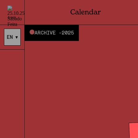
Calendar
back
ARCHIVE -
2025
EN
▾