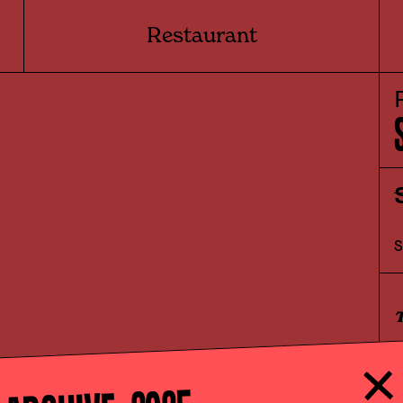
Restaurant
T
●
●