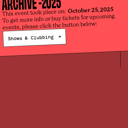
2025
ARCHIVE -
P
e
October 25, 2025
This event took place on:
S
To get more info or buy tickets for upcoming
(
events, please click the button below:
p
d
→
t
Shows & Clubbing