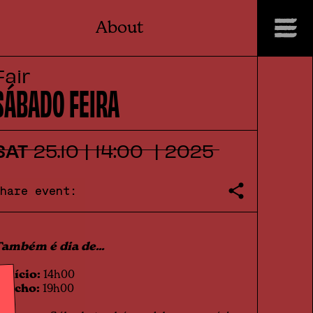
About
Fair
SÁBADO FEIRA
SAT
25
.
10
|
14:00
|
2025
Share event:
ambém é dia de...
 início:
14h00
 fecho:
19h00