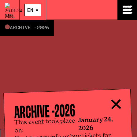
24
.
Jan
|
14:00
EN
▾
EN
▾
back
ARCHIVE -
2026
2026
ARCHIVE -
January 24,
This event took place
2026
on:
To get more info or buy tickets for