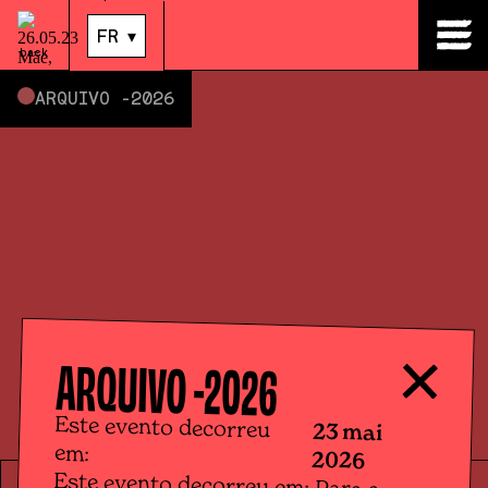
23
.
mai
|
14:00
FR
▾
back
ARQUIVO -
2026
ARQUIVO -
2026
Este evento decorreu
23 mai
em:
2026
Este evento decorreu em: Para a