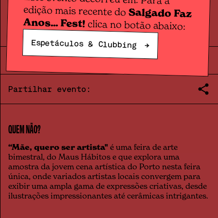
Feira
MÃE, QUERO SER ARTISTA
edição mais recente do
Salgado Faz
Anos... Fest!
clica no botão abaixo:
Espetáculos & Clubbing
→
SAM.
23
.
05
|
14:00
|
2026
Partilhar evento:
QUEM NÃO?
“Mãe, quero ser artista"
é uma feira de arte
bimestral, do Maus Hábitos e que explora uma
amostra da jovem cena artística do Porto nesta feira
única, onde variados artistas locais convergem para
exibir uma ampla gama de expressões criativas, desde
ilustrações impressionantes até cerâmicas intrigantes.