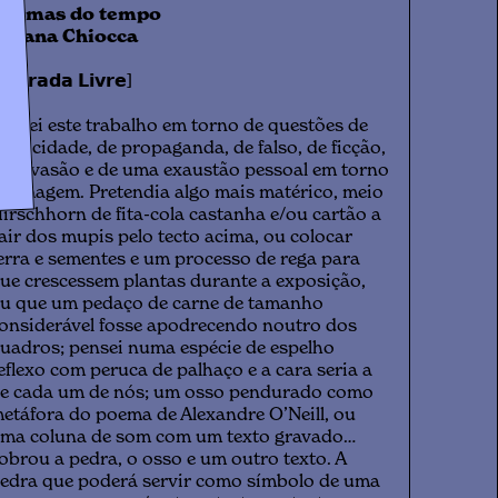
Aromas do tempo
usana Chiocca
𝗻𝘁𝗿𝗮𝗱𝗮 𝗟𝗶𝘃𝗿𝗲]
ensei este trabalho em torno de questões de
ublicidade, de propaganda, de falso, de ficção,
e invasão e de uma exaustão pessoal em torno
a imagem. Pretendia algo mais matérico, meio
irschhorn de fita-cola castanha e/ou cartão a
air dos mupis pelo tecto acima, ou colocar
erra e sementes e um processo de rega para
ue crescessem plantas durante a exposição,
u que um pedaço de carne de tamanho
onsiderável fosse apodrecendo noutro dos
uadros; pensei numa espécie de espelho
eflexo com peruca de palhaço e a cara seria a
e cada um de nós; um osso pendurado como
etáfora do poema de Alexandre O’Neill, ou
ma coluna de som com um texto gravado…
obrou a pedra, o osso e um outro texto. A
edra que poderá servir como símbolo de uma