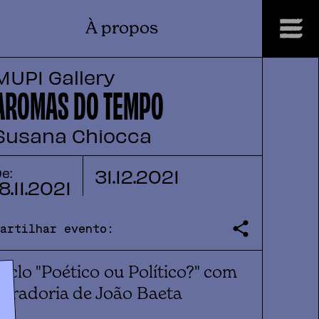
À propos
MUPI Gallery
AROMAS DO TEMPO
Susana Chiocca
31
.
12
.
2021
e:
18
.
11
.
2021
Partilhar evento:
Ciclo "Poético ou Político?" com
curadoria de João Baeta