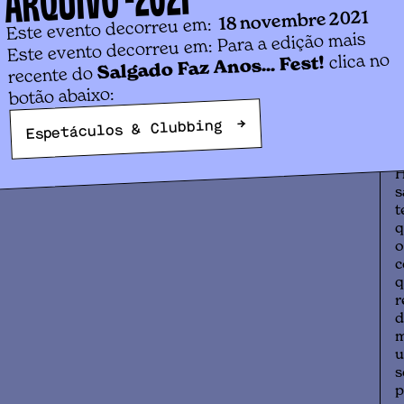
18 novembre 2021
Este evento decorreu em:
S
Este evento decorreu em: Para a edição mais
clica no
Salgado Faz Anos... Fest!
[
recente do
botão abaixo:
P
p
→
Espetáculos & Clubbing
d
d
H
s
t
q
o
c
q
r
d
m
u
s
p