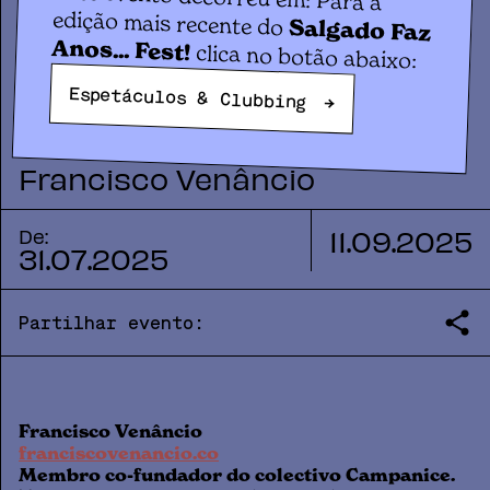
MUPI Gallery
PEDRA / BLOCO / NADA /
edição mais recente do
Salgado Faz
Anos... Fest!
clica no botão abaixo:
PATO
Espetáculos & Clubbing
→
Francisco Venâncio
11
.
09
.
2025
De:
31
.
07
.
2025
Partilhar evento:
Francisco Venâncio
franciscovenancio.co
Membro co-fundador do colectivo Campanice.