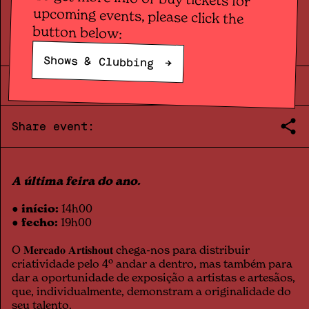
Fair
MERCADO ARTISHOUT
button below:
Shows & Clubbing
→
SAT
28
.
12
|
14:00
|
2024
Share event:
A última feira do ano.
● início:
14h00
● fecho:
19h00
O 𝐌𝐞𝐫𝐜𝐚𝐝𝐨 𝐀𝐫𝐭𝐢𝐬𝐡𝐨𝐮𝐭 chega-nos para distribuir
criatividade pelo 4º andar a dentro, mas também para
dar a oportunidade de exposição a artistas e artesãos,
que, individualmente, demonstram a originalidade do
seu talento.