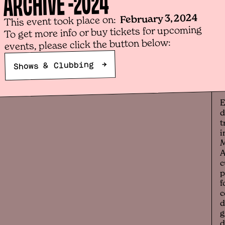
2024
ARCHIVE -
📅
February 3, 2024
This event took place on:
📌
To get more info or buy tickets for upcoming
events, please click the button below:
E
A
→
Shows & Clubbing
J
M
R
E
d
t
i
A
c
p
f
c
d
g
d