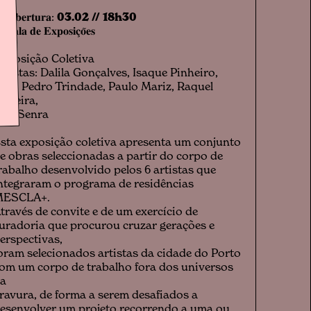
 𝐀𝐛𝐞𝐫𝐭𝐮𝐫𝐚:
03.02 // 18h30
 𝐒𝐚𝐥𝐚 𝐝𝐞 𝐄𝐱𝐩𝐨𝐬𝐢𝐜̧𝐨̃𝐞𝐬
xposição Coletiva
rtistas: Dalila Gonçalves, Isaque Pinheiro,
oão Pedro Trindade, Paulo Mariz, Raquel
oreira,
ita Senra
sta exposição coletiva apresenta um conjunto
e obras seleccionadas a partir do corpo de
rabalho desenvolvido pelos 6 artistas que
ntegraram o programa de residências
MESCLA+.
través de convite e de um exercício de
uradoria que procurou cruzar gerações e
erspectivas,
oram selecionados artistas da cidade do Porto
om um corpo de trabalho fora dos universos
a
ravura, de forma a serem desafiados a
esenvolver um projeto recorrendo a uma ou