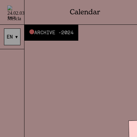
Calendar
back
ARCHIVE -
2024
EN
▾