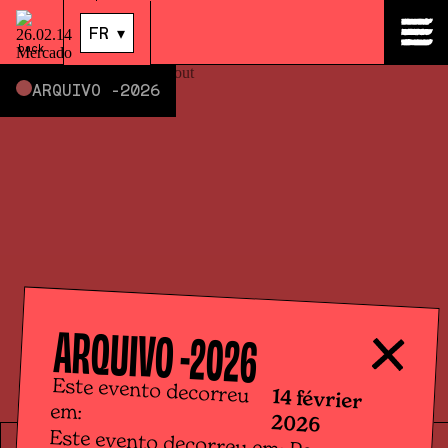
14
.
févr.
|
14:00
FR
▾
back
ARQUIVO -
2026
ARQUIVO -
2026
Este evento decorreu
14 février
em:
2026
Este evento decorreu em: Para a