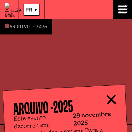
29
.
nov.
|
14:00
FR
▾
back
ARQUIVO -
2025
2025
ARQUIVO -
29 novembre
Este evento
2025
decorreu em: