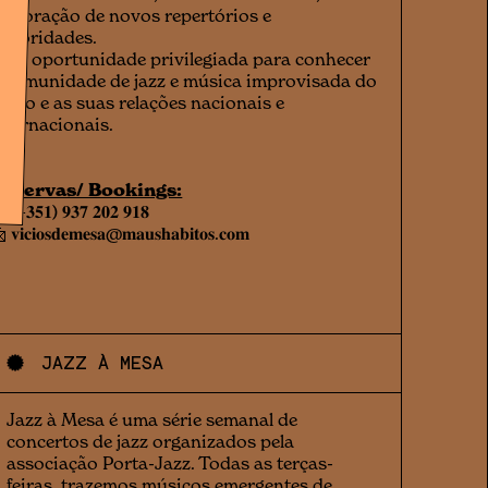
xploração de novos repertórios e
onoridades.
ma oportunidade privilegiada para conhecer
 comunidade de jazz e música improvisada do
orto e as suas relações nacionais e
nternacionais.
eservas/ Bookings:
 (+𝟑𝟓𝟏) 𝟗𝟑𝟕 𝟐𝟎𝟐 𝟗𝟏𝟖
 𝐯𝐢𝐜𝐢𝐨𝐬𝐝𝐞𝐦𝐞𝐬𝐚@𝐦𝐚𝐮𝐬𝐡𝐚𝐛𝐢𝐭𝐨𝐬.𝐜𝐨𝐦
JAZZ À MESA
v
Jazz à Mesa é uma série semanal de
concertos de jazz organizados pela
associação Porta-Jazz. Todas as terças-
feiras, trazemos músicos emergentes de