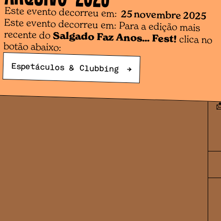
e
Este evento decorreu em:
25 novembre 2025
s
Este evento decorreu em: Para a edição mais
U
recente do
Salgado Faz Anos... Fest!
a
clica no
botão abaixo:
P
i
Espetáculos & Clubbing
→
R
📞
📩