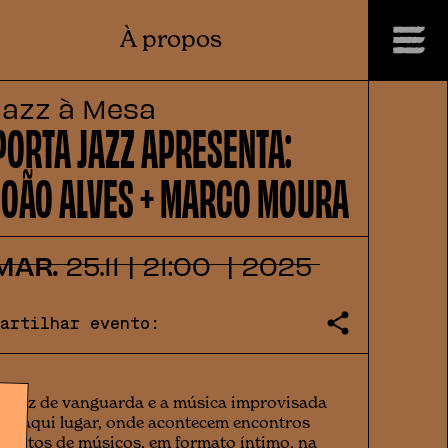
À propos
Jazz à Mesa
PORTA JAZZ APRESENTA:
JOÃO ALVES + MARCO MOURA
MAR.
25
.
11
|
21:00
|
2025
Partilhar evento:
 jazz de vanguarda e a música improvisada
êm aqui lugar, onde acontecem encontros
néditos de músicos, em formato íntimo, na