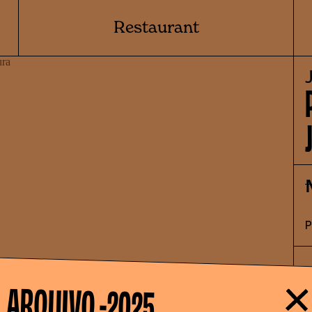
Restaurant
ARQUIVO -
O
2025
t
i