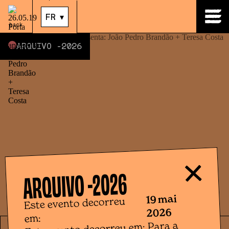
19
.
mai
|
21:00
FR
▾
back
ARQUIVO -
2026
2026
ARQUIVO -
19 mai
Este evento decorreu
2026
em: