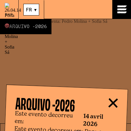
14
.
avr.
|
21:00
FR
▾
back
ARQUIVO -
2026
ARQUIVO -
2026
Este evento decorreu
14 avril
em:
2026
Este evento decorreu em: Para a