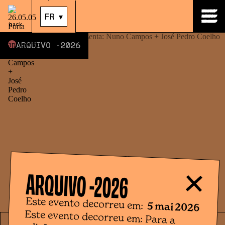
05
.
mai
|
21:00
FR
▾
back
ARQUIVO -
2026
ARQUIVO -
2026
Este evento decorreu em:
5 mai 2026
Este evento decorreu em: Para a