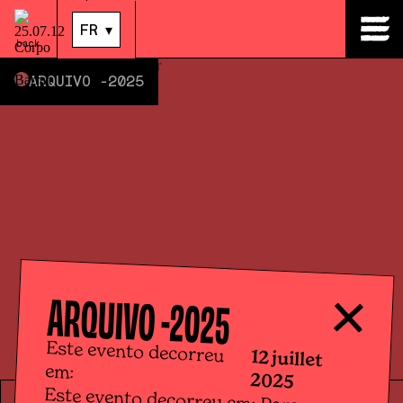
12
.
juil.
|
14:00
FR
▾
back
ARQUIVO -
2025
ARQUIVO -
2025
Este evento decorreu
12 juillet
em:
2025
Este evento decorreu em: Para a