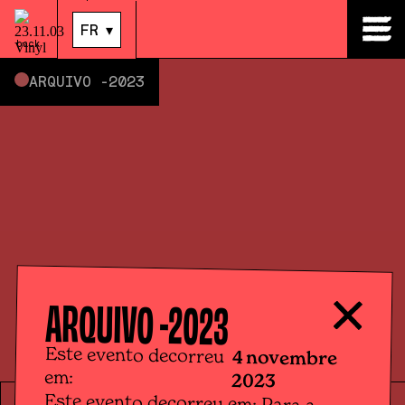
04
.
nov.
|
14:00
FR
▾
back
ARQUIVO -
2023
ARQUIVO -
2023
Este evento decorreu
4 novembre
em:
2023
Este evento decorreu em: Para a