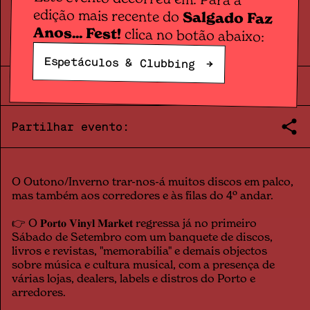
Feira
PORTO VINYL MARKET
edição mais recente do
Salgado Faz
Anos... Fest!
clica no botão abaixo:
Espetáculos & Clubbing
→
SAM.
04
.
11
|
14:00
|
2023
Partilhar evento:
O Outono/Inverno trar-nos-á muitos discos em palco,
mas também aos corredores e às filas do 4º andar.
👉 O 𝐏𝐨𝐫𝐭𝐨 𝐕𝐢𝐧𝐲𝐥 𝐌𝐚𝐫𝐤𝐞𝐭 regressa já no primeiro
Sábado de Setembro com um banquete de discos,
livros e revistas, "memorabilia" e demais objectos
sobre música e cultura musical, com a presença de
várias lojas, dealers, labels e distros do Porto e
arredores.