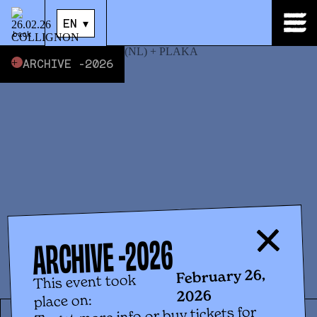
26
.
Feb
|
21:30
EN
▾
EN
▾
back
ARCHIVE -
2026
2026
ARCHIVE -
February 26,
This event took
2026
place on:
To get more info or buy tickets for