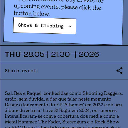
Concert
SHOOTING DAGGERS (UK)
button below:
+ FAUL (GZ)
Shows & Clubbing
→
THU
28
.
05
|
21:30
|
2026
Share event:
Sal, Bea e Raquel, conhecidas como Shooting Daggers,
estão, sem dúvida, a dar que falar neste momento.
Desde o lançamento do EP ‘Athames’ em 2022 e do seu
álbum de estreia ‘Love & Rage’ em 2024, os rumores
intensificaram-se com a cobertura dos media como a
Metal Hammer, The Fader, Stereogum e o Rock Show