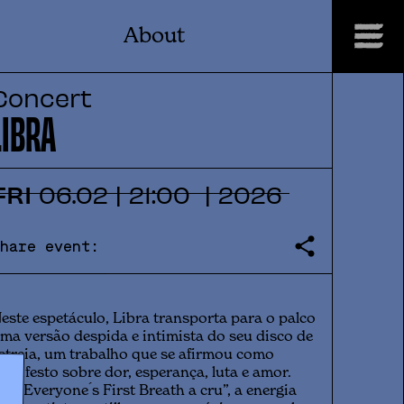
About
Concert
LIBRA
FRI
06
.
02
|
21:00
|
2026
Share event:
este espetáculo, Libra transporta para o palco
ma versão despida e intimista do seu disco de
streia, um trabalho que se afirmou como
anifesto sobre dor, esperança, luta e amor.
m “Everyone ́s First Breath a cru”, a energia