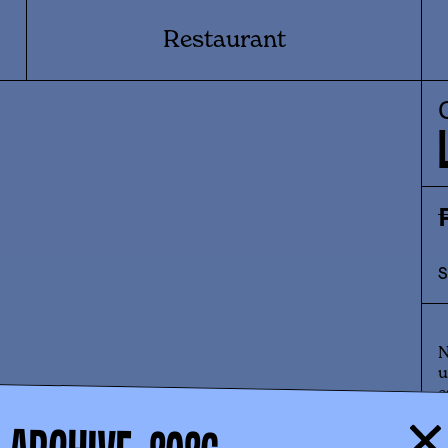
Restaurant
N
u
e
m
ARCHIVE -
E