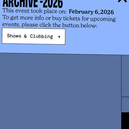
2026
q
c
This event took place on:
February 6, 2026
i
To get more info or buy tickets for upcoming
a
events, please click the button below:
a
q
Shows & Clubbing
→
s
d
m