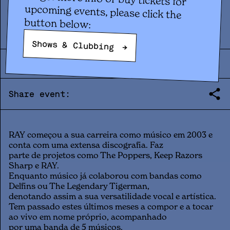
Concert
RAY
button below:
Shows & Clubbing
→
THU
05
.
02
|
21:30
|
2026
Share event:
RAY começou a sua carreira como músico em 2003 e
conta com uma extensa discografia. Faz
parte de projetos como The Poppers, Keep Razors
Sharp e RAY.
Enquanto músico já colaborou com bandas como
Delfins ou The Legendary Tigerman,
denotando assim a sua versatilidade vocal e artística.
Tem passado estes últimos meses a compor e a tocar
ao vivo em nome próprio, acompanhado
por uma banda de 5 músicos.