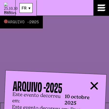
10
.
oct.
|
23:59
FR
▾
back
ARQUIVO -
2025
ARQUIVO -
2025
Este evento decorreu
10 octobre
em:
2025
Este evento decorreu em: Para a