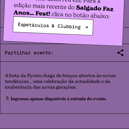
Clubbing
edição mais recente do
BADDIES
Salgado Faz
Anos... Fest!
clica no botão abaixo:
Espetáculos & Clubbing
→
VEN.
10
.
10
|
23:59
|
2025
Partilhar evento:
A festa da Pyrats chega de braços abertos às novas
tendências... uma celebração da actualidade e da
exuberância das novas gerações.
🔖 𝐈𝐧𝐠𝐫𝐞𝐬𝐬𝐨𝐬 𝐚𝐩𝐞𝐧𝐚𝐬 𝐝𝐢𝐬𝐩𝐨𝐧𝐢́𝐯𝐞𝐢𝐬 𝐚̀ 𝐞𝐧𝐭𝐫𝐚𝐝𝐚 𝐝𝐨 𝐞𝐯𝐞𝐧𝐭𝐨.