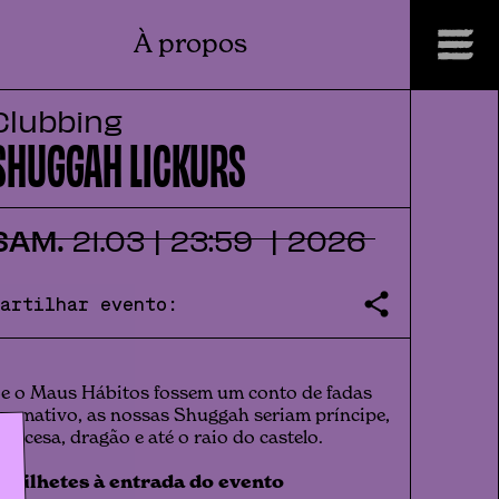
À propos
Clubbing
SHUGGAH LICKURS
SAM.
21
.
03
|
23:59
|
2026
Partilhar evento:
e o Maus Hábitos fossem um conto de fadas
ormativo, as nossas Shuggah seriam príncipe,
rincesa, dragão e até o raio do castelo.
🔖
bilhetes à entrada do evento