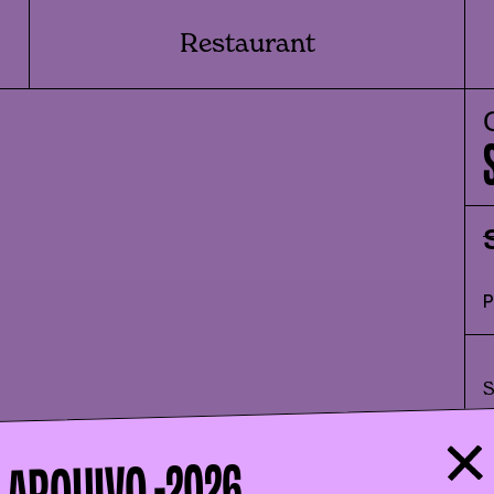
Restaurant
S
n
p
2026
ARQUIVO -