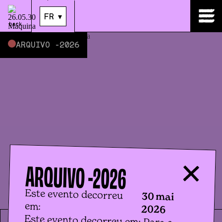
30
.
mai
|
23:59
FR
▾
back
ARQUIVO -
2026
ARQUIVO -
2026
Este evento decorreu
30 mai
em:
2026
Este evento decorreu em: Para a