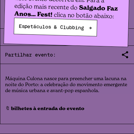
Clubbing
MÁQUINA CULONA
edição mais recente do
Salgado Faz
Anos... Fest!
clica no botão abaixo:
Espetáculos & Clubbing
→
SAM.
30
.
05
|
23:59
|
2026
Partilhar evento:
Máquina Culona nasce para preencher uma lacuna na
noite do Porto: a celebração do movimento emergente
de música urbana e avant-pop espanhola.
🔖
bilhetes à entrada do evento