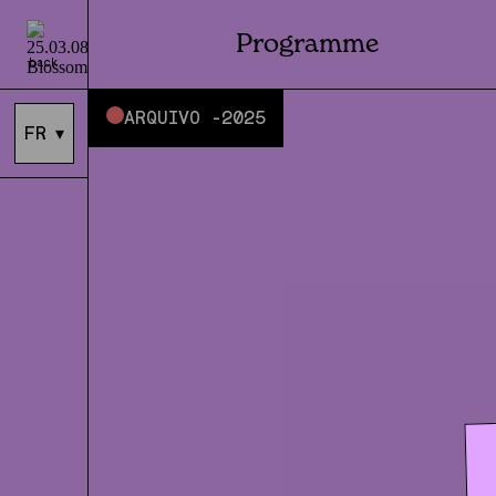
Programme
back
ARQUIVO -
2025
FR
▾