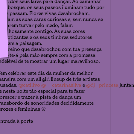
aem dos seus lares para dançar. Ao caminhar
elo bosque, os seus passos iluminam tudo por
nde passam. Flores vivas desabrocham,
evelam as suas caras curiosas e, sem nunca se
eixarem turvar pelo medo, falam
arinhosamente contigo. As suas cores
ipnotizantes e os seus timbres sedutores
nchem a paisagem.
ste reino que desabrochou com tua presença
evar-te-á pela mão sempre com a promessa
ndelével de te mostrar um lugar maravilhoso.
em celebrar este dia da mulher da melhor
aneira com um all girl lineup de três artistas
usadas.
@catiiivo
@___catarinasilva
e
@dj__princesa
junta
e nesta noite tão especial para te fazer
lorescer e trazer à pista de dança um
ransbordo de sonoridades decididamente
erozes e femininas 🌸
ntrada à porta