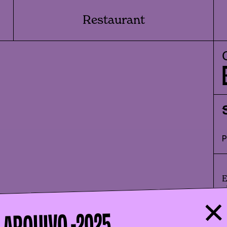
Restaurant
E
c
D
2025
ARQUIVO -
l
Q