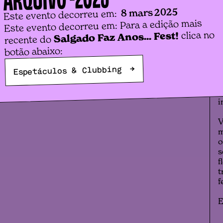
s
8 mars 2025
p
Este evento decorreu em:
o
Este evento decorreu em: Para a edição mais
r
clica no
Salgado Faz Anos... Fest!
recente do
d
botão abaixo:
c
h
→
Espetáculos & Clubbing
e
E
l
i
V
m
o
s
f
t
f
E