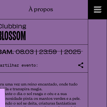
À propos
Clubbing
BLOSSOM
SAM.
08
.
03
|
23:59
|
2025
Partilhar evento:
ra uma vez um reino encantado, onde tudo
intila e transpira magia.
urante o dia o sol rasga o céu e a sua
uminosidade pinta os mantos verdes e a pele.
uando o sol se deita, criaturas fantásticas