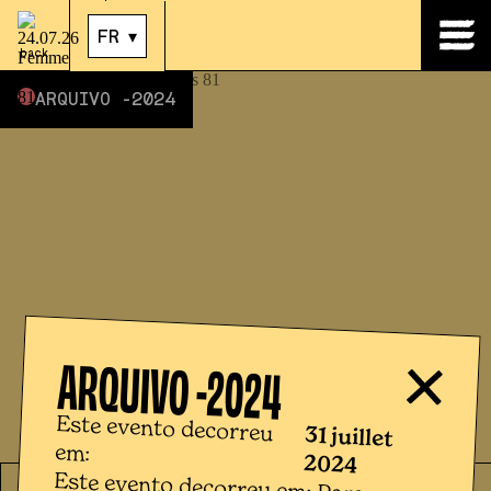
31
.
juil.
|
21:00
FR
▾
back
ARQUIVO -
2024
ARQUIVO -
2024
Este evento decorreu
31 juillet
em:
2024
Este evento decorreu em: Para a