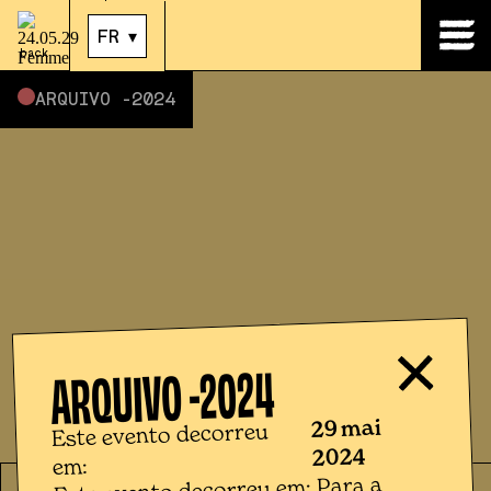
29
.
mai
|
21:00
FR
▾
back
ARQUIVO -
2024
2024
ARQUIVO -
29 mai
Este evento decorreu
2024
em:
Este evento decorreu em: Para a