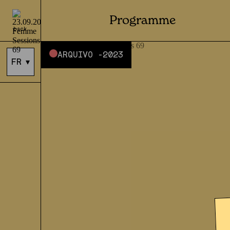
Programme
back
ARQUIVO -
2023
FR
▾