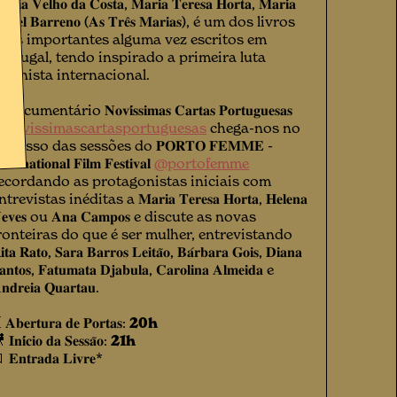
𝐚𝐫𝐢𝐚 𝐕𝐞𝐥𝐡𝐨 𝐝𝐚 𝐂𝐨𝐬𝐭𝐚, 𝐌𝐚𝐫𝐢𝐚 𝐓𝐞𝐫𝐞𝐬𝐚 𝐇𝐨𝐫𝐭𝐚, 𝐌𝐚𝐫𝐢𝐚
𝐬𝐚𝐛𝐞𝐥 𝐁𝐚𝐫𝐫𝐞𝐧𝐨 (𝐀𝐬 𝐓𝐫𝐞̂𝐬 𝐌𝐚𝐫𝐢𝐚𝐬), é um dos livros
ais importantes alguma vez escritos em
ortugal, tendo inspirado a primeira luta
eminista internacional.
documentário 𝐍𝐨𝐯𝐢́𝐬𝐬𝐢𝐦𝐚𝐬 𝐂𝐚𝐫𝐭𝐚𝐬 𝐏𝐨𝐫𝐭𝐮𝐠𝐮𝐞𝐬𝐚𝐬
novissimascartasportuguesas
chega-nos no
egresso das sessões do 𝐏𝐎𝐑𝐓𝐎 𝐅𝐄𝐌𝐌𝐄 -
𝐧𝐭𝐞𝐫𝐧𝐚𝐭𝐢𝐨𝐧𝐚𝐥 𝐅𝐢𝐥𝐦 𝐅𝐞𝐬𝐭𝐢𝐯𝐚𝐥
@portofemme
ecordando as protagonistas iniciais com
ntrevistas inéditas a 𝐌𝐚𝐫𝐢𝐚 𝐓𝐞𝐫𝐞𝐬𝐚 𝐇𝐨𝐫𝐭𝐚, 𝐇𝐞𝐥𝐞𝐧𝐚
𝐞𝐯𝐞𝐬 ou 𝐀𝐧𝐚 𝐂𝐚𝐦𝐩𝐨𝐬 e discute as novas
ronteiras do que é ser mulher, entrevistando
𝐢𝐭𝐚 𝐑𝐚𝐭𝐨, 𝐒𝐚𝐫𝐚 𝐁𝐚𝐫𝐫𝐨𝐬 𝐋𝐞𝐢𝐭𝐚̃𝐨, 𝐁𝐚́𝐫𝐛𝐚𝐫𝐚 𝐆𝐨𝐢𝐬, 𝐃𝐢𝐚𝐧𝐚
𝐚𝐧𝐭𝐨𝐬, 𝐅𝐚𝐭𝐮𝐦𝐚𝐭𝐚 𝐃𝐣𝐚𝐛𝐮𝐥𝐚, 𝐂𝐚𝐫𝐨𝐥𝐢𝐧𝐚 𝐀𝐥𝐦𝐞𝐢𝐝𝐚 e
𝐧𝐝𝐫𝐞𝐢𝐚 𝐐𝐮𝐚𝐫𝐭𝐚𝐮.
𝐀𝐛𝐞𝐫𝐭𝐮𝐫𝐚 𝐝𝐞 𝐏𝐨𝐫𝐭𝐚𝐬:
20h
 𝐈𝐧𝐢́𝐜𝐢𝐨 𝐝𝐚 𝐒𝐞𝐬𝐬𝐚̃𝐨:
21h
 𝐄𝐧𝐭𝐫𝐚𝐝𝐚 𝐋𝐢𝐯𝐫𝐞*