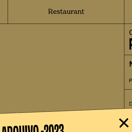
Restaurant
D
c
m
2023
ARQUIVO -
