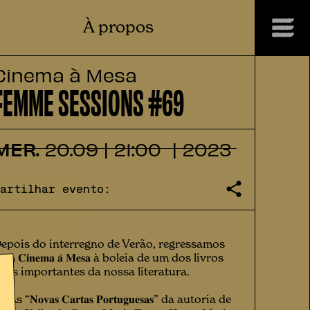
À propos
Cinema à Mesa
FEMME SESSIONS #69
MER.
20
.
09
|
21:00
|
2023
Partilhar evento:
epois do interregno de Verão, regressamos
om 𝐂𝐢𝐧𝐞𝐦𝐚 𝐚̀ 𝐌𝐞𝐬𝐚 à boleia de um dos livros
ais importantes da nossa literatura.
 As “𝐍𝐨𝐯𝐚𝐬 𝐂𝐚𝐫𝐭𝐚𝐬 𝐏𝐨𝐫𝐭𝐮𝐠𝐮𝐞𝐬𝐚𝐬” da autoria de