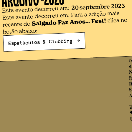
𝐌
20 septembre 2023
𝐈
Este evento decorreu em:
Este evento decorreu em: Para a edição mais
m
P
clica no
Salgado Faz Anos... Fest!
recente do
f
botão abaixo:
O 
→
Espetáculos & Clubbing
@
r
𝐈
r
e

f
𝐑
𝐒
𝐀
⌛ 
🎥
🔖