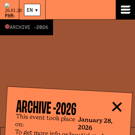
28
.
Jan
|
21:00
EN
▾
EN
▾
back
ARCHIVE -
2026
ARCHIVE -
2026
This event took place
January 28,
on:
2026
To get more info or buy tickets for
upcoming events, please click the