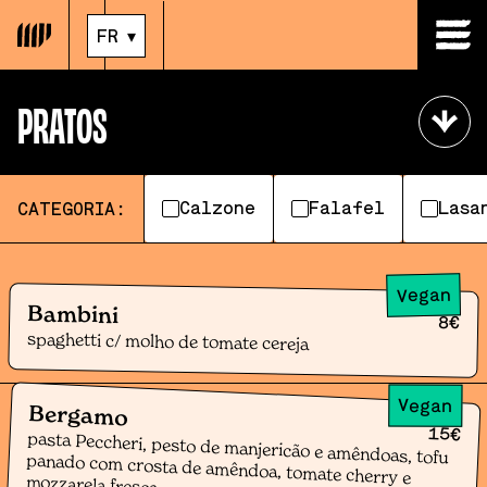
FR
▾
PRATOS
Calzone
Falafel
Lasa
CATEGORIA:
Vegan
Bambini
8
€
spaghetti c/ molho de tomate cereja
Vegan
Bergamo
15
€
pasta Peccheri, pesto de manjericão e amêndoas, tofu
panado com crosta de amêndoa, tomate cherry e
mozzarela fresca.