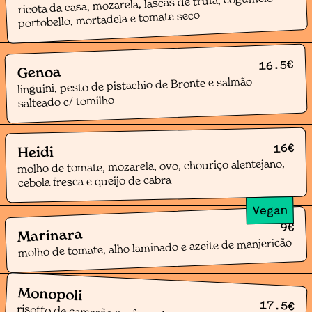
ricota da casa, mozarela, lascas de trufa, cogumelo
portobello, mortadela e tomate seco
€
16.5
Genoa
linguini, pesto de pistachio de Bronte e salmão
salteado c/ tomilho
€
16
Heidi
molho de tomate, mozarela, ovo, chouriço alentejano,
cebola fresca e queijo de cabra
Vegan
€
9
Marinara
molho de tomate, alho laminado e azeite de manjericão
Monopoli
17.5
€