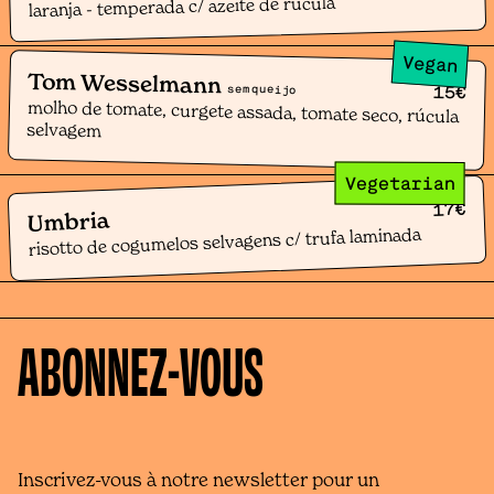
laranja - temperada c/ azeite de rúcula
Vegan
Tom Wesselmann
15
sem queijo
€
molho de tomate, curgete assada, tomate seco, rúcula
selvagem
Vegetarian
€
17
Umbria
risotto de cogumelos selvagens c/ trufa laminada
ABONNEZ-VOUS
Inscrivez-vous à notre newsletter pour un