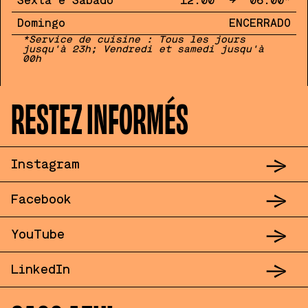
Sexta e Sábado
12:00
→
06:00
*
Domingo
ENCERRADO
*Service de cuisine : Tous les jours
jusqu'à 23h; Vendredi et samedi jusqu'à
00h
PLAN
CONTACT
RESTEZ INFORMÉS
→
Instagram
Vícios Maus
937 202 918
m
→
Facebook
appel vers le réseau mobile national
→
viciosdemesa@maushabitos.com
YouTube
✉
→
Vícios Bonfim
LinkedIn
916 786 787
m
appel vers le réseau mobile national