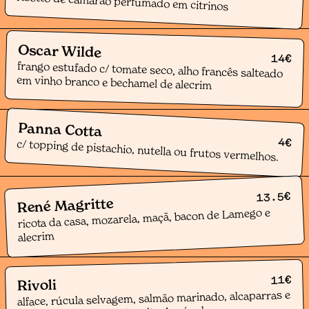
risotto de camarão perfumado em citrinos
Oscar Wilde
14
€
frango estufado c/ tomate seco, alho francês salteado
em vinho branco e bechamel de alecrim
Panna Cotta
4
€
c/ topping de pistachio, nutella ou frutos vermelhos.
€
13.5
René Magritte
ricota da casa, mozarela, maçã, bacon de Lamego e
alecrim
€
11
Rivoli
alface, rúcula selvagem, salmão marinado, alcaparras e