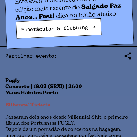
Concerto
FUGLY
Salgado Faz
edição mais recente do
clica no botão abaixo:
Anos... Fest!
→
Espetáculos & Clubbing
VEN.
18
.
03
|
21:00
|
2022
Partilhar evento:
Fugly
Concerto | 18.03 (SEXI) | 21:00
Maus Hábitos Porto
Bilhetes/ Tickets
Passaram dois anos desde Millennial Shit, o primeiro
álbum dos Portuenses FUGLY.
Depois de um porradão de concertos na bagagem,
uma tour europeia e passagens por festivais como