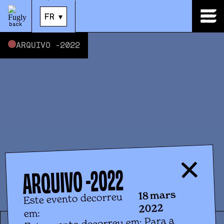
18
.
mars
|
21:00
FR
▾
back
ARQUIVO -
2022
2022
ARQUIVO -
18 mars
Este evento decorreu
2022
em:
Este evento decorreu em: Para a