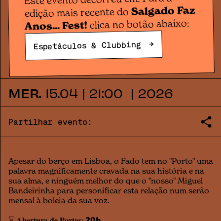
Fado à Mesa
FADO COM MIGUEL
Salgado Faz
edição mais recente do
clica no botão abaixo:
Anos... Fest!
BANDEIRINHA
→
Espetáculos & Clubbing
MER.
15
.
04
|
21:00
|
2026
Partilhar evento:
Apesar do berço em Lisboa, o Fado tem no "Porto" uma
palavra magnificamente cravada na sua história e na
sua alma, e ninguém melhor do que o "nosso" Miguel
Bandeirinha para personificar esta relação num serão
mensal à boleia da sua voz.