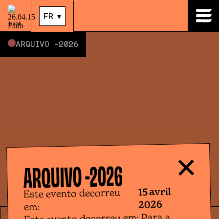
15
.
avr.
|
21:00
FR
▾
back
ARQUIVO -
2026
2026
ARQUIVO -
15 avril
Este evento decorreu
2026
em:
Este evento decorreu em: Para a