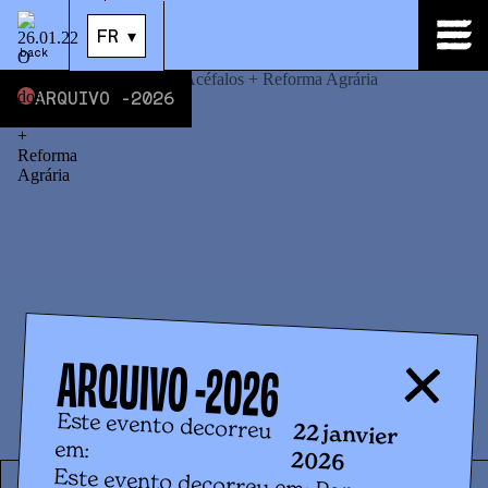
22
.
janv.
|
21:30
FR
▾
back
ARQUIVO -
2026
ARQUIVO -
2026
Este evento decorreu
22 janvier
em:
2026
Este evento decorreu em: Para a