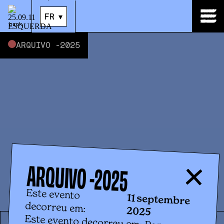
11
.
sept.
|
21:30
FR
▾
back
ARQUIVO -
2025
ARQUIVO -
2025
Este evento
11 septembre
decorreu em:
2025
Este evento decorreu em: Para a