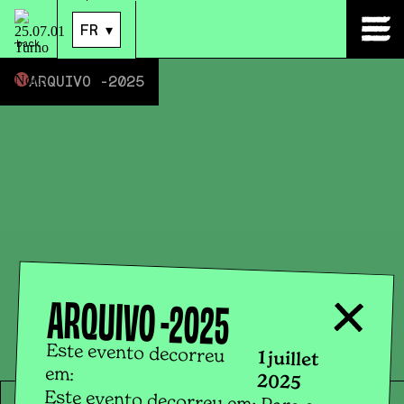
01
.
juil.
|
14:00
FR
▾
back
ARQUIVO -
2025
ARQUIVO -
2025
Este evento decorreu
1 juillet
em:
2025
Este evento decorreu em: Para a