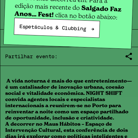
Talk
TURNO DA NOITE
edição mais recente do
Salgado Faz
Anos... Fest!
clica no botão abaixo:
Espetáculos & Clubbing
→
MAR.
01
.
07
|
14:00
|
2025
Partilhar evento:
A vida noturna é mais do que entretenimento—
é um catalisador de inovação urbana, coesão
social e vitalidade econômica. NIGHT SHIFT
convida agentes locais e especialistas
internacionais a reunirem-se no Porto para
reinventar a noite como um espaço partilhado
de oportunidade, inclusão e criatividade.
A decorrer no Maus Hábitos – Espaço de
Intervenção Cultural, esta conferência de dois
dias irá explorar como políticas inteligentes e