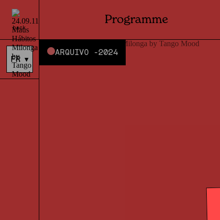
Programme
back
ARQUIVO -
2024
FR
▾