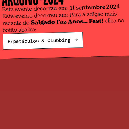
11 septembre 2024
Este evento decorreu em:
Este evento decorreu em: Para a edição mais
clica no
Salgado Faz Anos... Fest!
recente do
botão abaixo:
→
Espetáculos & Clubbing