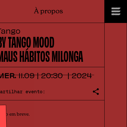
À propos
Tango
BY TANGO MOOD
MAUS HÁBITOS MILONGA
MER.
11
.
09
|
20:30
|
2024
Partilhar evento:
info em breve.