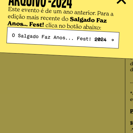
2024
Este evento é de um ano anterior. Para a

edição mais recente do
p
Salgado Faz
a
Anos... Fest!
clica no botão abaixo:
d
O Salgado Faz Anos... Fest!
2024
→
A
h
a
c
d
d
.
*
e
