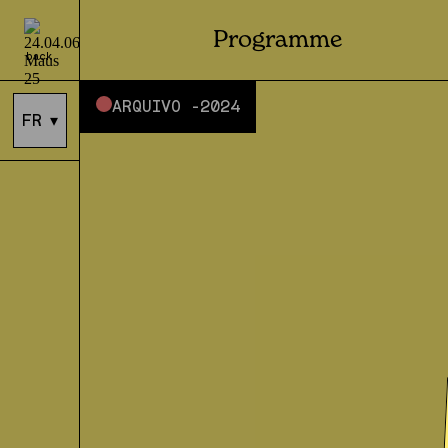
Programme
back
ARQUIVO -
2024
FR
▾