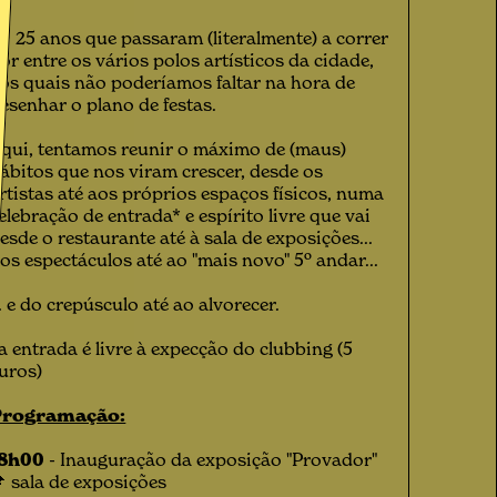
 25 anos que passaram (literalmente) a correr
or entre os vários polos artísticos da cidade,
os quais não poderíamos faltar na hora de
esenhar o plano de festas.
qui, tentamos reunir o máximo de (maus)
ábitos que nos viram crescer, desde os
rtistas até aos próprios espaços físicos, numa
elebração de entrada* e espírito livre que vai
esde o restaurante até à sala de exposições...
os espectáculos até ao "mais novo" 5º andar...
.. e do crepúsculo até ao alvorecer.
a entrada é livre à expecção do clubbing (5
uros)
Programação:
18h00
- Inauguração da exposição "Provador"
 sala de exposições