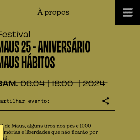
À propos
Festival
MAUS 25 - ANIVERSÁRIO
MAUS HÁBITOS
SAM.
06
.
04
|
18:00
|
2024
Partilhar evento:
/4 de Maus, alguns tiros nos pés e 1000
emórias e liberdades que não ficarão por
qui.