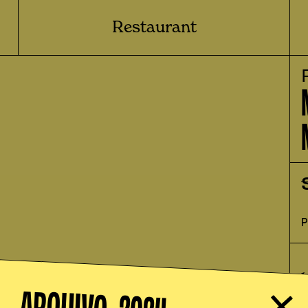
Restaurant
1
ARQUIVO -
m
a