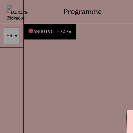
Programme
back
ARQUIVO -
2024
FR
▾