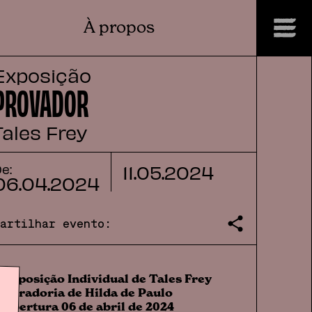
À propos
Exposição
PROVADOR
Tales Frey
11
.
05
.
2024
e:
06
.
04
.
2024
Partilhar evento:
●
Exposição Individual de Tales Frey
●
Curadoria de Hilda de Paulo
●
Abertura 06 de abril de 2024