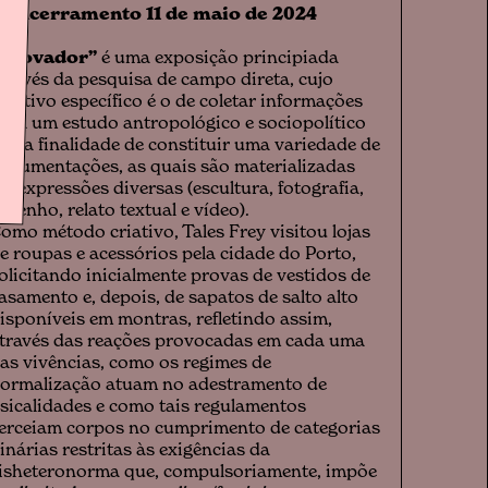
●
Encerramento 11 de maio de 2024
“Provador”
é uma exposição principiada
través da pesquisa de campo direta, cujo
bjetivo específico é o de coletar informações
ara um estudo antropológico e sociopolítico
ob a finalidade de constituir uma variedade de
ocumentações, as quais são materializadas
m expressões diversas (escultura, fotografia,
esenho, relato textual e vídeo).
omo método criativo, Tales Frey visitou lojas
e roupas e acessórios pela cidade do Porto,
olicitando inicialmente provas de vestidos de
asamento e, depois, de sapatos de salto alto
isponíveis em montras, refletindo assim,
través das reações provocadas em cada uma
as vivências, como os regimes de
ormalização atuam no adestramento de
isicalidades e como tais regulamentos
erceiam corpos no cumprimento de categorias
inárias restritas às exigências da
isheteronorma que, compulsoriamente, impõe