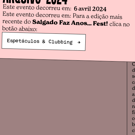
Este evento decorreu em:
6 avril 2024
Este evento decorreu em: Para a edição mais
recente do
Salgado Faz Anos... Fest!
a
clica no
botão abaixo:
o
p
Espetáculos & Clubbing
s
→
d
e
d
C
d
s
c
d
a
d
n
f
c
b
c