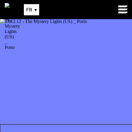
12
.
déc.
|
22:00
FR
▾
back