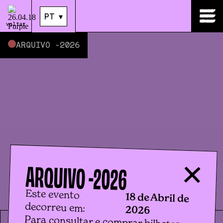
18
.
Abr
|
23:59
PT
▾
PT
▾
voltar
ARQUIVO -
2026
ARQUIVO -
2026
Este evento
18 de Abril de
decorreu em:
2026
Para consultar e comprar bilhetes
para eventos futuros, por favor clica