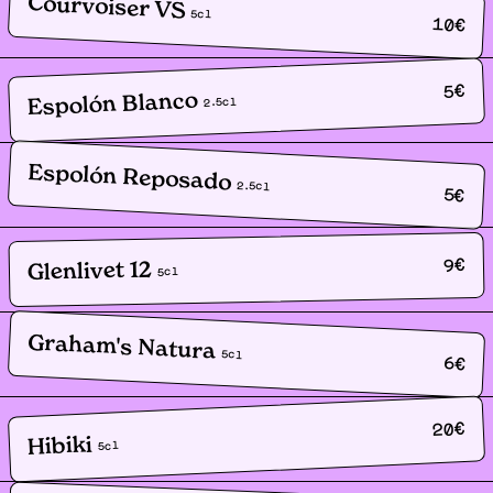
Courvoiser VS
5
cl
10
€
€
5
Espolón Blanco
cl
2.5
Espolón Reposado
2.5
cl
5
€
€
9
Glenlivet 12
cl
5
Graham's Natura
5
cl
6
€
€
20
Hibiki
cl
5