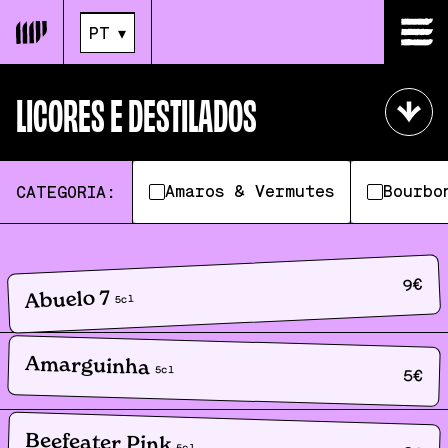
PT
▾
PT
▾
LICORES E DESTILADOS
Amaros & Vermutes
Bourbo
CATEGORIA:
€
9
Abuelo 7
cl
5
Amarguinha
5
cl
5
€
Beefeater Pink
5
cl