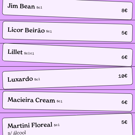
Jim Bean
5
cl
8
€
Licor Beirão
5
cl
5
€
Lillet
5cl
cl
6
€
€
10
Luxardo
cl
5
Macieira Cream
6
€
5
cl
€
5
Martini Floreal
cl
5
s/ álcool