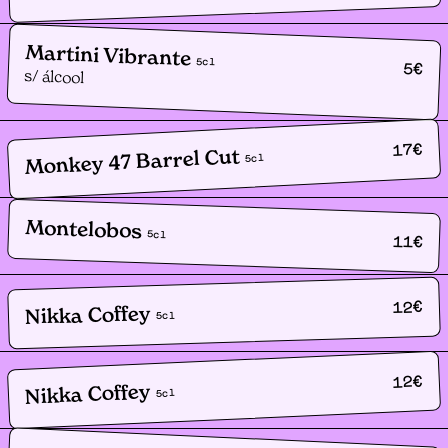
Martini Vibrante
5
cl
5
€
s/ álcool
€
17
Monkey 47 Barrel Cut
cl
5
Montelobos
5
cl
11
€
€
12
Nikka Coffey
cl
5
€
12
Nikka Coffey
cl
5