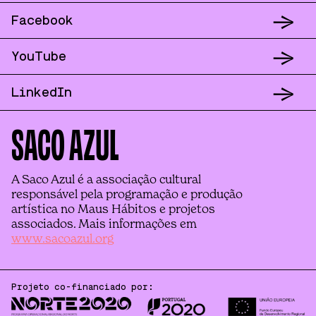
937 202 918
m
→
Facebook
chamada para rede móvel nacional
→
viciosdemesa@maushabitos.com
YouTube
✉
→
Vícios Bonfim
LinkedIn
916 786 787
m
chamada para rede móvel nacional
SACO AZUL
viciosbonfim@maushabitos.com
✉
A Saco Azul é a associação cultural
responsável pela programação e produção
artística no Maus Hábitos e projetos
Maus Hábitos
associados. Mais informações em
Rua Passos Manuel 178, 4º
www.sacoazul.org
4000-382 Porto
Direcções
→
Estacionamento disponível no local*
Projeto co-financiado por: