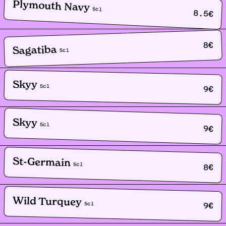
Plymouth Navy
5
cl
8.5
€
€
8
Sagatiba
cl
5
Skyy
5
cl
9
€
Skyy
5
cl
9
€
St-Germain
5
cl
8
€
Wild Turquey
5
cl
9
€