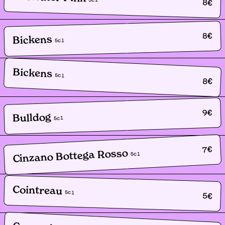
8
€
€
8
Bickens
cl
5
Bickens
5
cl
8
€
€
9
Bulldog
cl
5
€
7
Cinzano Bottega Rosso
cl
5
Cointreau
5
cl
5
€