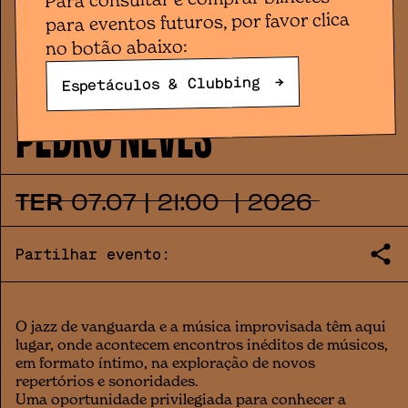
Jazz à Mesa
PORTA JAZZ APRESENTA:
para eventos futuros, por favor clica
MARIANA VERGUEIRO +
no botão abaixo:
→
Espetáculos & Clubbing
PEDRO NEVES
TER
07
.
07
|
21:00
|
2026
Partilhar evento:
O jazz de vanguarda e a música improvisada têm aqui
lugar, onde acontecem encontros inéditos de músicos,
em formato íntimo, na exploração de novos
repertórios e sonoridades.
Uma oportunidade privilegiada para conhecer a