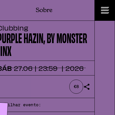
Sobre
Clubbing
PURPLE HAZIN, BY MONSTER
JINX
SÁB
27
.
06
|
23:59
|
2026
€8
Partilhar evento: