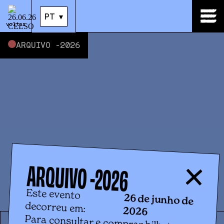
26
.
Jun
|
21:00
PT
▾
PT
▾
voltar
ARQUIVO -
2026
ARQUIVO -
2026
Este evento
26 de junho de
decorreu em:
2026
Para consultar e comprar bilhetes
para eventos futuros, por favor clica