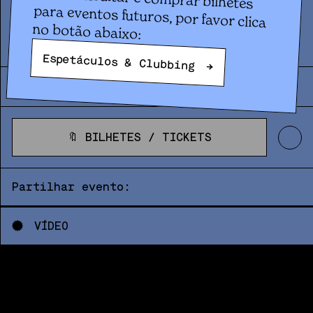
Concerto
CELSO
no botão abaixo:
Espetáculos & Clubbing
→
SEX
26
.
06
|
21:00
|
2026
🔖 BILHETES / TICKETS
🔖 BILHETES / TICKETS
Partilhar evento:
VÍDEO
v