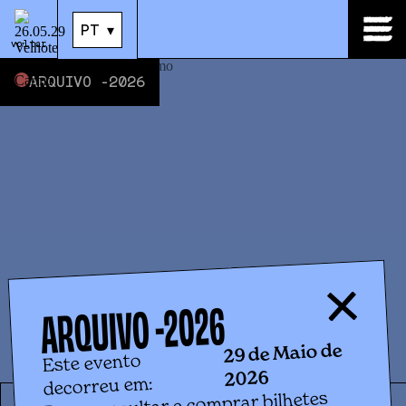
29
.
Mai
|
21:00
PT
▾
PT
▾
voltar
ARQUIVO -
2026
2026
ARQUIVO -
29 de Maio de
Este evento
2026
decorreu em:
Para consultar e comprar bilhetes