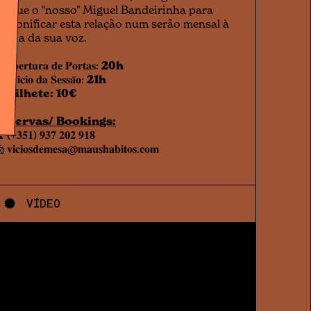
o que o "nosso" Miguel Bandeirinha para
ersonificar esta relação num serão mensal à
oleia da sua voz.
𝐀𝐛𝐞𝐫𝐭𝐮𝐫𝐚 𝐝𝐞 𝐏𝐨𝐫𝐭𝐚𝐬:
20h
 𝐈𝐧𝐢́𝐜𝐢𝐨 𝐝𝐚 𝐒𝐞𝐬𝐬𝐚̃𝐨:
21h
🔖
Bilhete: 10€
eservas/ Bookings:
 (+𝟑𝟓𝟏) 𝟗𝟑𝟕 𝟐𝟎𝟐 𝟗𝟏𝟖
 𝐯𝐢𝐜𝐢𝐨𝐬𝐝𝐞𝐦𝐞𝐬𝐚@𝐦𝐚𝐮𝐬𝐡𝐚𝐛𝐢𝐭𝐨𝐬.𝐜𝐨𝐦
VÍDEO
v