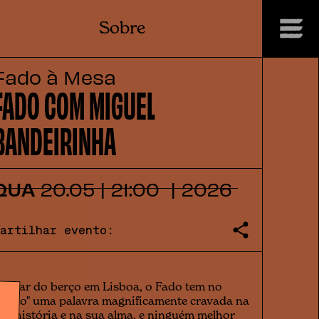
Sobre
Fado à Mesa
FADO COM MIGUEL
BANDEIRINHA
QUA
20
.
05
|
21:00
|
2026
Partilhar evento:
pesar do berço em Lisboa, o Fado tem no
Porto" uma palavra magnificamente cravada na
ua história e na sua alma, e ninguém melhor