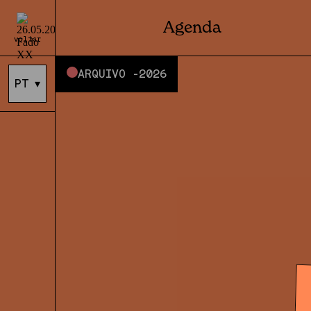
Agenda
voltar
ARQUIVO -
2026
PT
▾