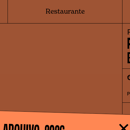
Restaurante
A
ARQUIVO -
2026
"
s