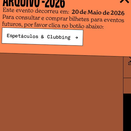
d
Este evento decorreu em:
p
20 de Maio de 2026
b
Para consultar e comprar bilhetes para eventos
futuros, por favor clica no botão abaixo:
⌛ 
🎥
Espetáculos & Clubbing
→
R
📞
📩