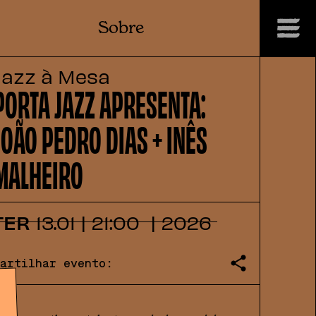
Sobre
Jazz à Mesa
PORTA JAZZ APRESENTA:
JOÃO PEDRO DIAS + INÊS
MALHEIRO
TER
13
.
01
|
21:00
|
2026
Partilhar evento: