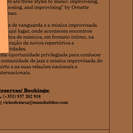
There are three styles to music: improvising,
omposing, and improvising” by Ornette
oleman
 jazz de vanguarda e a música improvisada
êm aqui lugar, onde acontecem encontros
néditos de músicos, em formato íntimo, na
xploração de novos repertórios e
onoridades.
ma oportunidade privilegiada para conhecer
 comunidade de jazz e música improvisada do
orto e as suas relações nacionais e
nternacionais.
eservas/ Bookings:
 (+𝟑𝟓𝟏) 𝟗𝟑𝟕 𝟐𝟎𝟐 𝟗𝟏𝟖
 𝐯𝐢𝐜𝐢𝐨𝐬𝐝𝐞𝐦𝐞𝐬𝐚@𝐦𝐚𝐮𝐬𝐡𝐚𝐛𝐢𝐭𝐨𝐬.𝐜𝐨𝐦