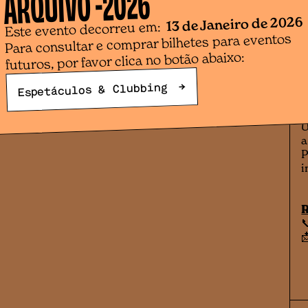
2026
ARQUIVO -
"
c
13 de Janeiro de 2026
Este evento decorreu em:
C
Para consultar e comprar bilhetes para eventos
futuros, por favor clica no botão abaixo:
O
t
→
Espetáculos & Clubbing
i
e
s
U
a
P
i
R
📞
📩