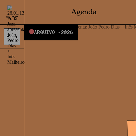
Agenda
voltar
ARQUIVO -
2026
PT
▾