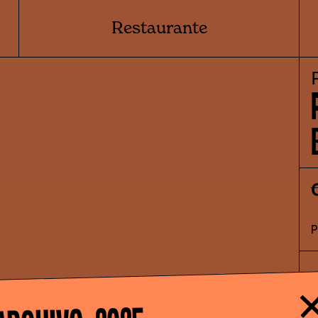
Restaurante
A
"
s