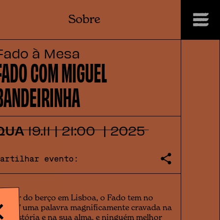
Sobre
Fado à Mesa
FADO COM MIGUEL
BANDEIRINHA
QUA
19
.
11
|
21:00
|
2025
Partilhar evento:
pesar do berço em Lisboa, o Fado tem no
Porto" uma palavra magnificamente cravada na
ua história e na sua alma, e ninguém melhor