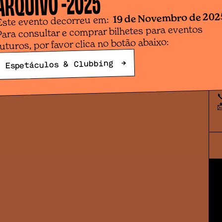
2025
ARQUIVO -
d
19 de Novembro de 202
p
Este evento decorreu em:
b
Para consultar e comprar bilhetes para eventos
futuros, por favor clica no botão abaixo:
⌛ 
🎥
→
Espetáculos & Clubbing
R
📞
📩