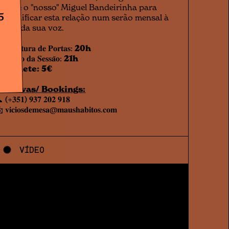
o que o "nosso" Miguel Bandeirinha para
5
ersonificar esta relação num serão mensal à
oleia da sua voz.
𝐀𝐛𝐞𝐫𝐭𝐮𝐫𝐚 𝐝𝐞 𝐏𝐨𝐫𝐭𝐚𝐬:
20h
 𝐈𝐧𝐢́𝐜𝐢𝐨 𝐝𝐚 𝐒𝐞𝐬𝐬𝐚̃𝐨:
21h
🔖
Bilhete: 5€
eservas/ Bookings:
 (+𝟑𝟓𝟏) 𝟗𝟑𝟕 𝟐𝟎𝟐 𝟗𝟏𝟖
 𝐯𝐢𝐜𝐢𝐨𝐬𝐝𝐞𝐦𝐞𝐬𝐚@𝐦𝐚𝐮𝐬𝐡𝐚𝐛𝐢𝐭𝐨𝐬.𝐜𝐨𝐦
VÍDEO
v