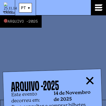
14
.
Nov
|
21:00
PT
▾
PT
▾
voltar
ARQUIVO -
2025
2025
ARQUIVO -
14 de Novembro
Este evento
de 2025
decorreu em:
Para consultar e comprar bilhetes