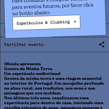
Concerto
OHXALA
para eventos futuros, por favor clica
no botão abaixo:
→
Espetáculos & Clubbing
SEX
14
.
11
|
21:00
|
2025
Partilhar evento:
Ohxala apresenta
Gentes da Minha Terra
Um espetáculo audiovisual
Gentes da minha terra é uma viagem sensorial
ao interior de Portugal. Um mergulho profundo
na alma rural, nas tradições, nos sons e nas
paisagens que nos moldam.
Nos últimos três anos, canalizamos essa
experiência para dentro de casa, iniciando uma
recolha extensiva de sons, paisagens sonoras e