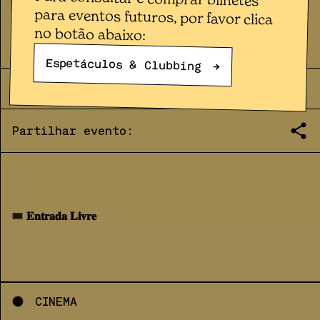
Cinema
FEMME SESSIONS #94
no botão abaixo:
Espetáculos & Clubbing
→
QUA
22
.
10
|
21:00
|
2025
Partilhar evento:
🎟
𝐄𝐧𝐭𝐫𝐚𝐝𝐚 𝐋𝐢𝐯𝐫𝐞
CINEMA
v