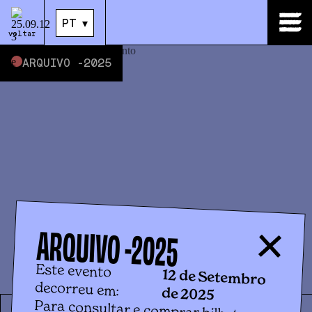
PT
▾
PT
▾
voltar
ARQUIVO -
2025
ARQUIVO -
2025
Este evento
12 de Setembro
decorreu em:
de 2025
Para consultar e comprar bilhetes
para eventos futuros, por favor clica